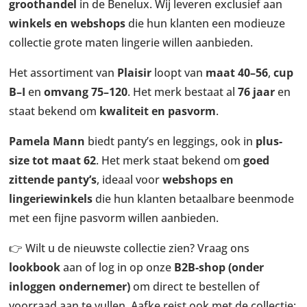
groothandel
in de Benelux. Wij leveren exclusief aan
winkels en webshops
die hun klanten een modieuze
collectie grote maten lingerie willen aanbieden.
Het assortiment van
Plaisir
loopt van
maat 40–56
,
cup
B–I
en
omvang 75–120
. Het merk bestaat al
76 jaar
en
staat bekend om
kwaliteit en pasvorm
.
Pamela Mann
biedt panty’s en leggings, ook in
plus-
size tot maat 62
. Het merk staat bekend om
goed
zittende panty’s
, ideaal voor
webshops en
lingeriewinkels
die hun klanten betaalbare beenmode
met een fijne pasvorm willen aanbieden.
👉 Wilt u de nieuwste collectie zien? Vraag ons
lookbook
aan of log in op onze
B2B-shop (onder
inloggen ondernemer)
om direct te bestellen of
voorraad aan te vullen. Aafke reist ook met de collectie;