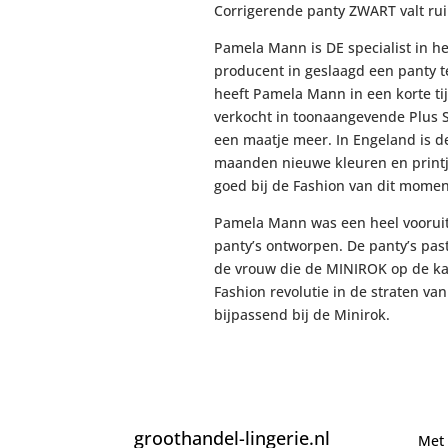
Corrigerende panty ZWART valt rui
Pamela Mann is DE specialist in het
producent in geslaagd een panty t
heeft Pamela Mann in een korte ti
verkocht in toonaangevende Plus S
een maatje meer. In Engeland is d
maanden nieuwe kleuren en printj
goed bij de Fashion van dit momen
Pamela Mann was een heel vooruit
panty’s ontworpen. De panty’s pas
de vrouw die de MINIROK op de kaa
Fashion revolutie in de straten v
bijpassend bij de Minirok.
groothandel-lingerie.nl
Met 