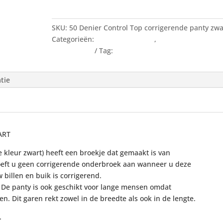
SKU:
50 Denier Control Top corrigerende panty zwa
Categorieën:
Maxi Curvy panty
,
Panty's Pamela Ma
uit voorraad
Tag:
corrigerende panty
tie
ART
 kleur zwart) heeft een broekje dat gemaakt is van
oeft u geen corrigerende onderbroek aan wanneer u deze
 billen en buik is corrigerend.
. De panty is ook geschikt voor lange mensen omdat
. Dit garen rekt zowel in de breedte als ook in de lengte.
.