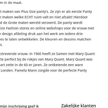
m in de maat.
 maken van Plus Size panty’s. Ze zijn er als eerste Panty
e maken welke ECHT ruim valt en niet afzakt! Hierdoor
jd de Grote maten wereld veroverd. De panty wordt
ize Fashion stores en online webshops voor de vrouw met
e design afdeling druk aan het werk om iedere drie
es te laten ontwikkelen. De kleuren en dessins matchen
t.
strevende vrouw. In 1960 heeft ze Samen met Mary Quant
tte perfect bij de rokjes van Mary Quant. Mary Quant was
rt zette in de 60-er jaren. Ze ontketende een ware
an Londen. Pamela Mann zorgde voor de perfecte Panty
Zakelijke klanten
mijn inschrijving geef ik