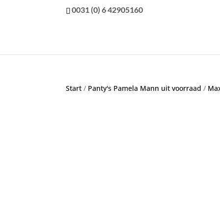
0031 (0) 6 42905160
Start
/
Panty's Pamela Mann uit voorraad
/
Max