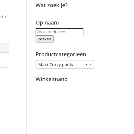
Wat zoek je?
rt
Op naam
nn
Zoeken
naar:
Zoeken
Productcategorieën
Maxi Curvy panty
×
Winkelmand