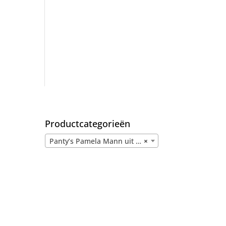
Productcategorieën
Panty’s Pamela Mann uit voorraad
×