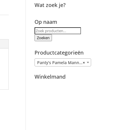
Wat zoek je?
mela
Op naam
Zoeken
naar:
Zoeken
Productcategorieën
Panty’s Pamela Mann uit voorraad
×
Winkelmand