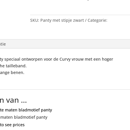
SKU:
Panty met stipje zwart
Categorie:
Panty's Pa
Mann uit voorraad
tie
nty speciaal ontworpen voor de Curvy vrouw met een hoger
he tailleband.
lange benen.
n van …
 maten bladmotief panty
to see prices