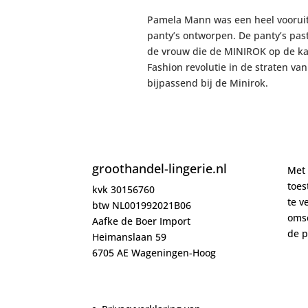
Pamela Mann was een heel vooruit
panty’s ontworpen. De panty’s pas
de vrouw die de MINIROK op de kaa
Fashion revolutie in de straten v
bijpassend bij de Minirok.
groothandel-lingerie.nl
Met 
toe
kvk 30156760
te v
btw NL001992021B06
oms
Aafke de Boer Import
de
p
Heimanslaan 59
6705 AE Wageningen-Hoog