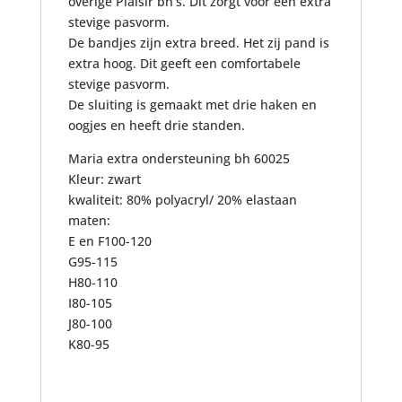
overige Plaisir bh’s. Dit zorgt voor een extra
stevige pasvorm.
De bandjes zijn extra breed. Het zij pand is
extra hoog. Dit geeft een comfortabele
stevige pasvorm.
De sluiting is gemaakt met drie haken en
oogjes en heeft drie standen.
Maria extra ondersteuning bh 60025
Kleur: zwart
kwaliteit: 80% polyacryl/ 20% elastaan
maten:
E en F100-120
G95-115
H80-110
I80-105
J80-100
K80-95