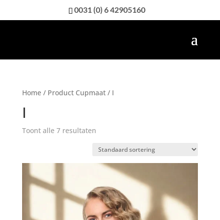
0031 (0) 6 42905160
Home
/ Product Cupmaat / I
I
Toont alle 7 resultaten