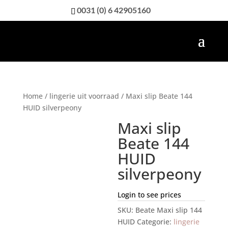
0031 (0) 6 42905160
Home
/
lingerie uit voorraad
/ Maxi slip Beate 144
HUID silverpeony
Maxi slip
Beate 144
HUID
silverpeony
Login to see prices
SKU:
Beate Maxi slip 144
HUID
Categorie:
lingerie