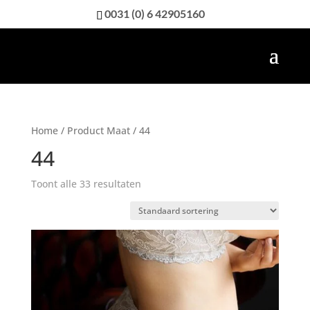
0031 (0) 6 42905160
Home
/ Product Maat / 44
44
Toont alle 33 resultaten