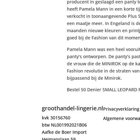
producent in geslaagd een panty t
heeft Pamela Mann in een korte ti
verkocht in toonaangevende Plus S
een maatje meer. In Engeland is d
maanden nieuwe kleuren en printj
goed bij de Fashion van dit momen
Pamela Mann was een heel vooruit
panty’s ontworpen. De panty’s pas
de vrouw die de MINIROK op de kaa
Fashion revolutie in de straten v
bijpassend bij de Minirok.
Bestel 50 Denier SMALL LEOPARD 
groothandel-lingerie.nl
Privacyverklaring
kvk 30156760
Algemene voorw
btw NL001992021B06
Aafke de Boer Import
Heimanslaan 59