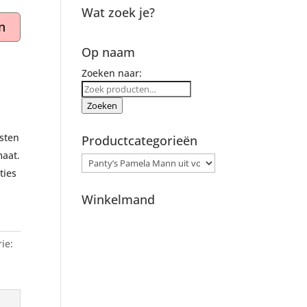
Wat zoek je?
n
Op naam
Zoeken naar:
Zoeken
sten
Productcategorieën
maat.
ties
Winkelmand
ie: