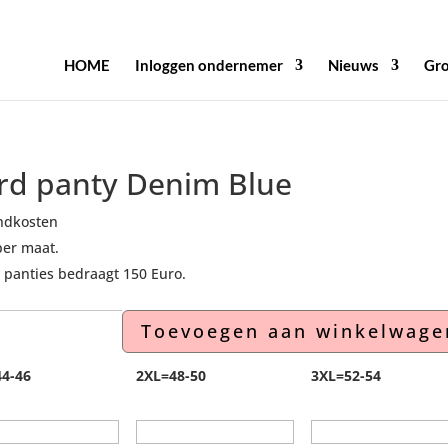
HOME
Inloggen ondernemer
Nieuws
Gro
ard panty Denim Blue
ndkosten
per maat.
panties bedraagt 150 Euro.
Toevoegen aan winkelwage
4-46
2XL=48-50
3XL=52-54