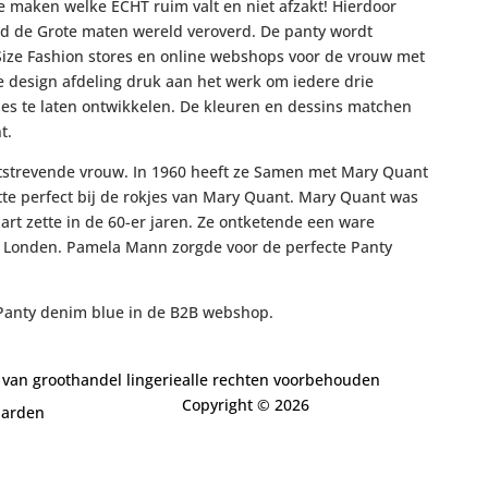
e maken welke ECHT ruim valt en niet afzakt! Hierdoor
jd de Grote maten wereld veroverd. De panty wordt
ize Fashion stores en online webshops voor de vrouw met
e design afdeling druk aan het werk om iedere drie
es te laten ontwikkelen. De kleuren en dessins matchen
t.
strevende vrouw. In 1960 heeft ze Samen met Mary Quant
tte perfect bij de rokjes van Mary Quant. Mary Quant was
rt zette in de 60-er jaren. Ze ontketende een ware
an Londen. Pamela Mann zorgde voor de perfecte Panty
Panty denim blue in de B2B webshop.
 van groothandel lingerie
alle rechten voorbehouden
Copyright ©
2026
aarden