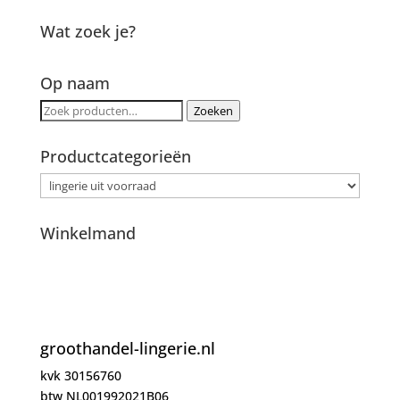
Wat zoek je?
Op naam
Zoeken
Zoeken
naar:
Productcategorieën
Winkelmand
groothandel-lingerie.nl
kvk 30156760
btw NL001992021B06