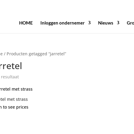
HOME
Inloggen ondernemer
Nieuws
Gro
e
/ Producten getagged “jarretel”
rretel
 resultaat
etel met strass
n to see prices