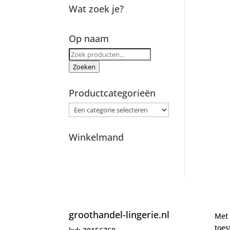
Wat zoek je?
Op naam
Zoeken
naar:
Zoeken
Productcategorieën
Winkelmand
groothandel-lingerie.nl
Met 
toe