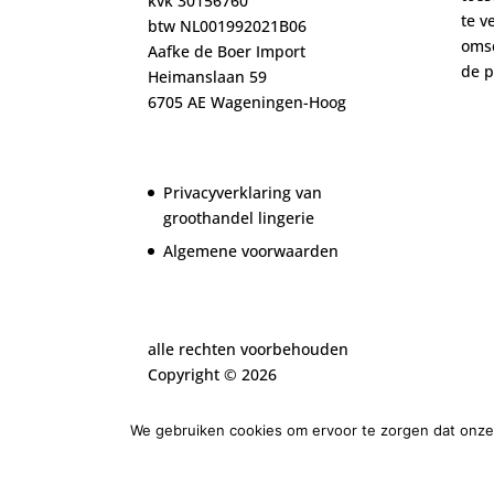
kvk 30156760
te v
btw NL001992021B06
oms
Aafke de Boer Import
de
p
Heimanslaan 59
6705 AE Wageningen-Hoog
Privacyverklaring van
groothandel lingerie
Algemene voorwaarden
alle rechten voorbehouden
Copyright ©
2026
We gebruiken cookies om ervoor te zorgen dat onze 
Ontworpen door
Elegant Themes
| Ondersteu