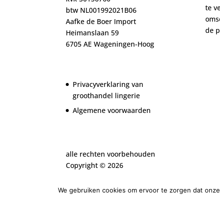
te v
btw NL001992021B06
oms
Aafke de Boer Import
de
p
Heimanslaan 59
6705 AE Wageningen-Hoog
Privacyverklaring van
groothandel lingerie
Algemene voorwaarden
alle rechten voorbehouden
Copyright ©
2026
We gebruiken cookies om ervoor te zorgen dat onze 
Ontworpen door
Elegant Themes
| Ondersteu