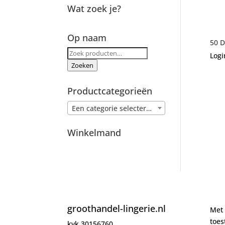
Wat zoek je?
Op naam
50 D
Zoeken
Logi
naar:
Zoeken
Productcategorieën
Een categorie selecteren
Winkelmand
groothandel-lingerie.nl
Met 
toe
kvk 30156760