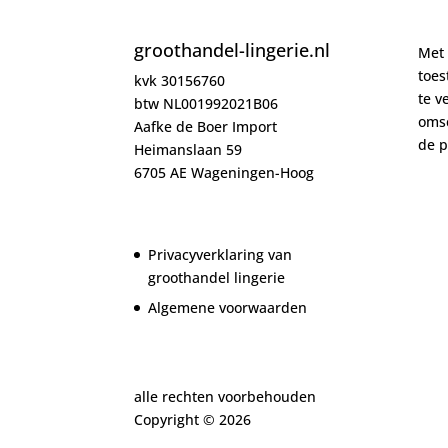
groothandel-lingerie.nl
Met 
toe
kvk 30156760
te v
btw NL001992021B06
oms
Aafke de Boer Import
de
p
Heimanslaan 59
6705 AE Wageningen-Hoog
Privacyverklaring van
groothandel lingerie
Algemene voorwaarden
alle rechten voorbehouden
Copyright ©
2026