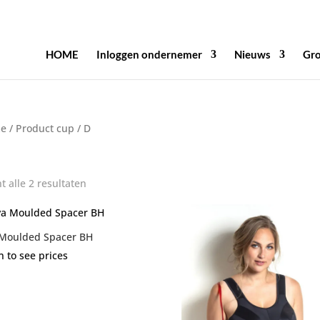
HOME
Inloggen ondernemer
Nieuws
Gro
e
/ Product cup / D
t alle 2 resultaten
 Moulded Spacer BH
n to see prices