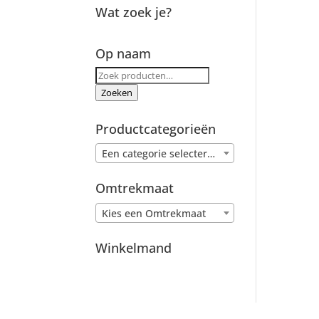
Wat zoek je?
Op naam
Zoeken
naar:
Zoeken
Productcategorieën
Een categorie selecteren
Omtrekmaat
Kies een Omtrekmaat
Winkelmand